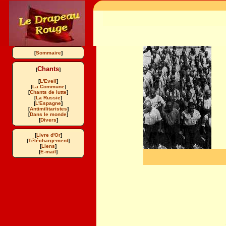
[
Sommaire
]
Chants
[
]
[
L'Eveil
]
[
La Commune
]
[
Chants de lutte
]
[
La Russie
]
[
L'Espagne
]
[
Antimilitaristes
]
[
Dans le monde
]
[
Divers
]
[
Livre d'Or
]
[
Téléchargement
]
[
Liens
]
[
E-mail
]