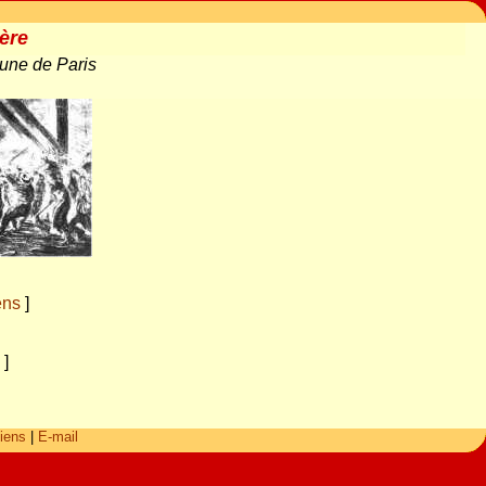
ière
une de Paris
ens
]
]
iens
|
E-mail