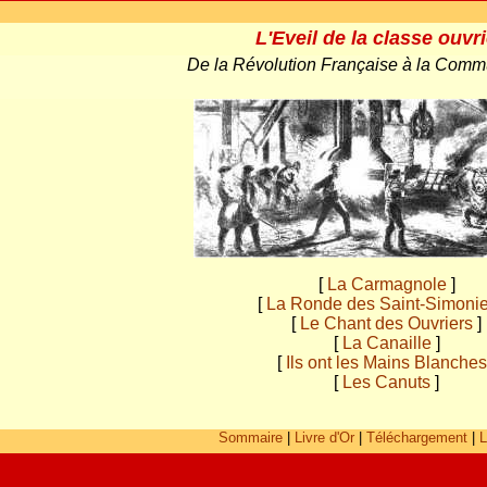
L'Eveil de la classe ouvr
De la Révolution Française à la Comm
[
La Carmagnole
]
[
La Ronde des Saint-Simoni
[
Le Chant des Ouvriers
]
[
La Canaille
]
[
Ils ont les Mains Blanches
[
Les Canuts
]
Sommaire
|
Livre d'Or
|
Téléchargement
|
L