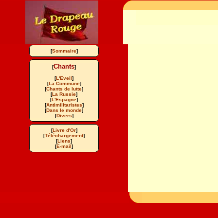
[
Sommaire
]
Chants
[
]
[
L'Eveil
]
[
La Commune
]
[
Chants de lutte
]
[
La Russie
]
[
L'Espagne
]
[
Antimilitaristes
]
[
Dans le monde
]
[
Divers
]
[
Livre d'Or
]
[
Téléchargement
]
[
Liens
]
[
E-mail
]