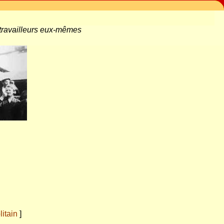
 travailleurs eux-mêmes
itain
]