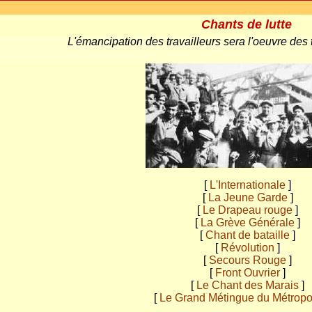
Chants de lutte
L'émancipation des travailleurs sera l'oeuvre des
[
L'Internationale
]
[
La Jeune Garde
]
[
Le Drapeau rouge
]
[
La Grève Générale
]
[
Chant de bataille
]
[
Révolution
]
[
Secours Rouge
]
[
Front Ouvrier
]
[
Le Chant des Marais
]
[
Le Grand Métingue du Métropol