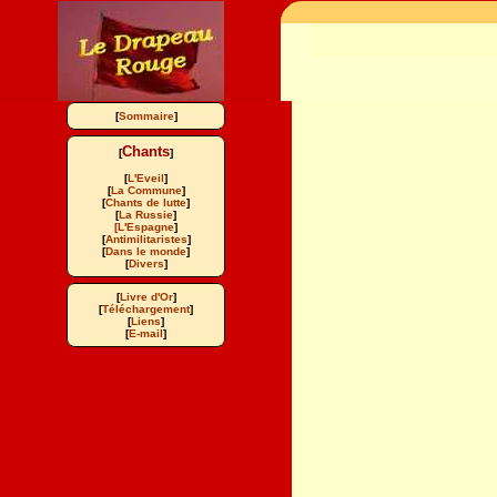
[
Sommaire
]
Chants
[
]
[
L'Eveil
]
[
La Commune
]
[
Chants de lutte
]
[
La Russie
]
[L'Espagne
]
[
Antimilitaristes
]
[
Dans le monde
]
[
Divers
]
[
Livre d'Or
]
[
Téléchargement
]
[
Liens
]
[
E-mail
]