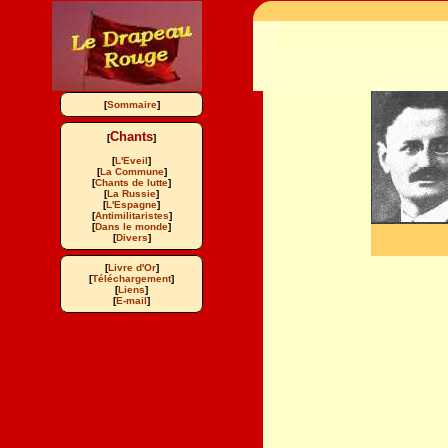
[
Sommaire
]
Chants
[
]
[
L'Eveil
]
[
La Commune
]
[
Chants de lutte
]
[
La Russie
]
[
L'Espagne
]
[
Antimilitaristes
]
[
Dans le monde
]
[
Divers
]
[
Livre d'Or
]
[
Téléchargement
]
[
Liens
]
[
E-mail
]